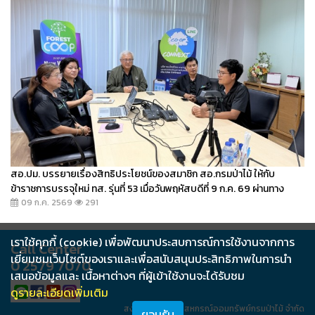
สอ.ปม. บรรยายเรื่องสิทธิประโยชน์ของสมาชิก สอ.กรมป่าไม้ ให้กับ
ข้าราชการบรรจุใหม่ ทส. รุ่นที่ 53 เมื่อวันพฤหัสบดีที่ 9 ก.ค. 69 ผ่านทาง
Zoom
09 ก.ค. 2569
291
เราใช้คุกกี้ (cookie) เพื่อพัฒนาประสบการณ์การใช้งานจากการ
Call Center
เยี่ยมชมเว็บไซต์ของเราและเพื่อสนับสนุนประสิทธิภาพในการนำ
0 2579 7070
เสนอข้อมูลและ เนื้อหาต่างๆ ที่ผู้เข้าใช้งานจะได้รับชม
ดูรายละเอียดเพิ่มเติม
สงวนสิทธิ์ 2562 สหกรณ์ออมทรัพย์กรมป่าไม้ จำกัด
ยอมรับ