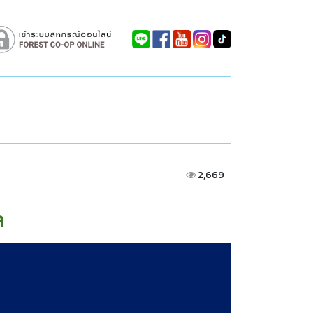
2,669
ล