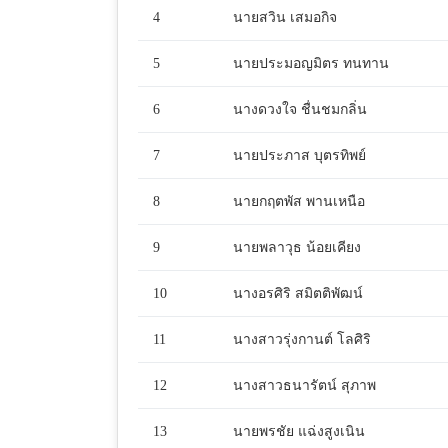
4
นายสวิน เสมอกิจ
5
นายประมอญมิตร ทนทาน
6
นางดวงใจ ชื่นชมกลิ่น
7
นายประภาส บุตรทิพย์
8
นายกฤตพัส พานเหนือ
9
นายพลาวุธ น้อยเคียง
10
นางอรศิริ สมิตติพัฒน์
11
นางสาวรุ่งกานต์ โลศิริ
12
นางสาวธนารัตน์ สุภาพ
13
นายพรชัย แฉ่งสูงเนิน