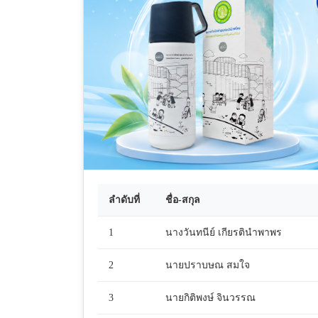
ลำดับที่
ชื่อ-สกุล
1
นางวันทนีย์ เกียรตินำพาพร
2
นายปราบษณ สมใจ
3
นายกิติพงษ์ จินวรรณ