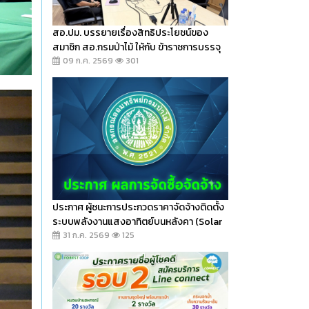
สอ.ปม. บรรยายเรื่องสิทธิประโยชน์ของ
สมาชิก สอ.กรมป่าไม้ ให้กับ ข้าราชการบรรจุ
ใหม่ ทส. รุ่นที่ 53 เมื่อวันพฤหัสบดีที่ 9 ก.ค. 69
09 ก.ค. 2569
301
ผ่านทาง Zoom
ประกาศ ผู้ชนะการประกวดราคาจัดจ้างติดตั้ง
ระบบพลังงานแสงอาทิตย์บนหลังคา (Solar
Rooftop)
31 ก.ค. 2569
125