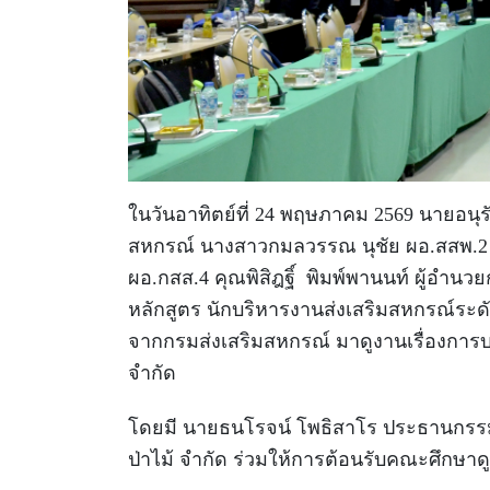
ในวันอาทิตย์ที่ 24 พฤษภาคม 2569 นายอนุ
สหกรณ์ นางสาวกมลวรรณ นุชัย ผอ.สสพ.2
ผอ.กสส.4 คุณพิสิฎฐิ์
พิมพ์พานนท์ ผู้อำนว
หลักสูตร นักบริหารงานส่งเสริมสหกรณ์ระดับ
จากกรมส่งเสริมสหกรณ์ มาดูงานเรื่องการ
จำกัด
โดยมี นายธนโรจน์ โพธิสาโร ประธานกร
ป่าไม้ จำกัด ร่วมให้การต้อนรับคณะศึกษา