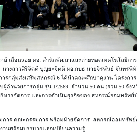
รักษ์ เลื่อนลอย ผอ. สำนักพัฒนาและถ่ายทอดเทคโนโลยีการ
นางสาวศิริจิตติ บุญยะจิตติ ผอ.กบธ นายจิรพันธ์ จันทรพิทั
ยการกลุ่มส่งเสริมสหกรณ์ 6 ได้นำคณะศึกษาดูงาน โครงกา
ผู้อำนวยการกลุ่ม รุ่น 1/2569
จำนวน 50 คน (รวม 50 จังหว
บริหารจัดการ และการดำเนินธุรกิจของ สหกรณ์ออมทรัพย์ป่
รมการ คณะกรรมการ พร้อมฝ่ายจัดการ
สหกรณ์ออมทรัพย
ดูงานพร้อมบรรยายแลกเปลี่ยนความรู้