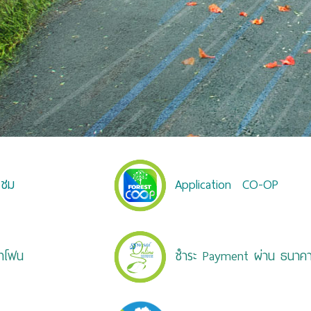
Application CO-OP
 ชม
์ทโฟน
ชำระ Payment ผ่าน ธนาค