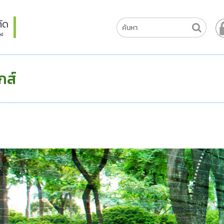
ัด
ed
กส์